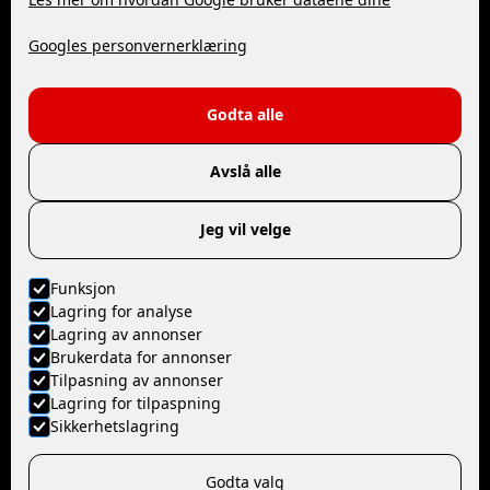
YouTube
Facebook
Googles personvernerklæring
Kontakt
Godta alle
+47 32 24 17 70
post@fromm.no
Avslå alle
PB: 532, 3414 Lierstranda
Tolerudveien 27,
Jeg vil velge
3030 Drammen
Funksjon
Lagring for analyse
Lagring av annonser
Brukerdata for annonser
© Fromm Norge AS
Tilpasning av annonser
Lagring for tilpaspning
Nettside levert av Horn Media
Sikkerhetslagring
Personvern
Godta valg