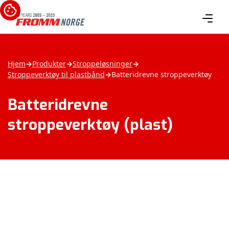
Hjem
→
Produkter
→
Stroppeløsninger
→
Stroppeverktøy til plastbånd
→
Batteridrevne stroppeverktøy
Batteridrevne
stroppeverktøy (plast)