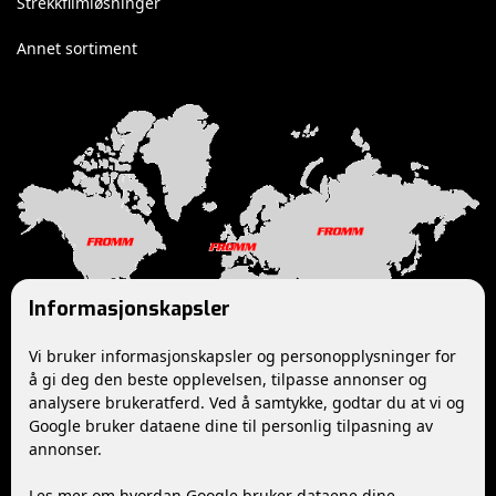
Strekkfilmløsninger
Annet sortiment
Informasjonskapsler
Vi bruker informasjonskapsler og personopplysninger for
å gi deg den beste opplevelsen, tilpasse annonser og
analysere brukeratferd. Ved å samtykke, godtar du at vi og
Google bruker dataene dine til personlig tilpasning av
Følg oss
annonser.
Les mer om hvordan Google bruker dataene dine