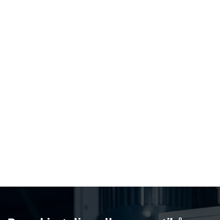
F1131 Automatisk stroppemaskin for
plastbånd
Effektiv stroppemaskin for rask og pålitelig
emballering av lange produkter.
Les mer