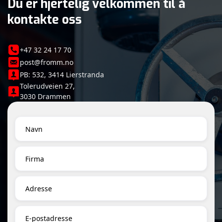
Du er hjertelig velkommen til å
kontakte oss
+47 32 24 17 70
post@fromm.no
PB: 532, 3414 Lierstranda
Tolerudveien 27,
3030 Drammen