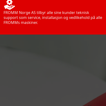
FROMM Norge AS tilbyr alle sine kunder teknisk
support som service, installasjon og vedlikehold på alle
FROMMs maskiner.
+47 32 24 17 70
post@fromm.no
PB: 532, 3414 Lierstranda