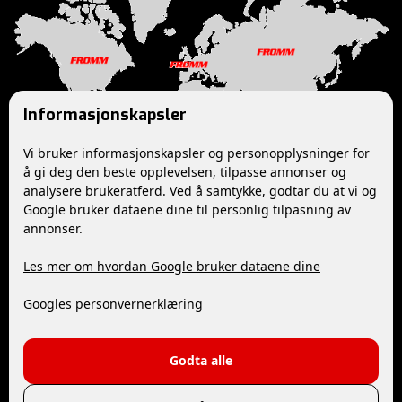
Informasjonskapsler
Vi bruker informasjonskapsler og personopplysninger for
å gi deg den beste opplevelsen, tilpasse annonser og
analysere brukeratferd. Ved å samtykke, godtar du at vi og
Google bruker dataene dine til personlig tilpasning av
Følg oss
annonser.
Les mer om hvordan Google bruker dataene dine
YouTube
Facebook
Googles personvernerklæring
Kontakt
Godta alle
+47 32 24 17 70
post@fromm.no