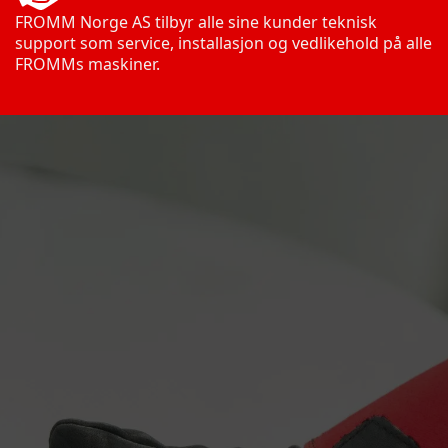
FROMM Norge AS tilbyr alle sine kunder teknisk
support som service, installasjon og vedlikehold på alle
FROMMs maskiner.
+47 32 24 17 70
post@fromm.no
PB: 532, 3414 Lierstranda
Produktnavn: