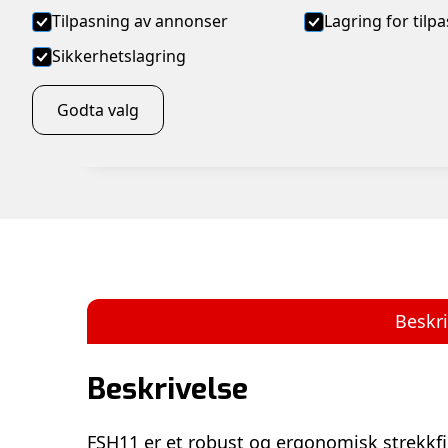
Tilpasning av annonser
Lagring for tilp
Sikkerhetslagring
Godta valg
Beskri
Beskrivelse
FSH11 er et robust og ergonomisk strekk