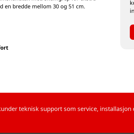
k
med en bredde mellom 30 og 51 cm.
i
:
ort
kunder teknisk support som service, installasjo