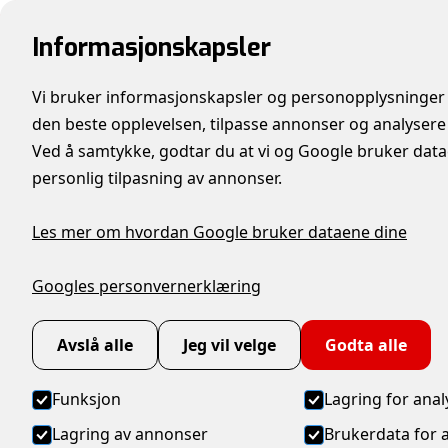
Informasjonskapsler
Vi bruker informasjonskapsler og personopplysninger 
den beste opplevelsen, tilpasse annonser og analysere
Ved å samtykke, godtar du at vi og Google bruker datae
Hjem
→
Produkter
→
FSH11 Robust strekkf
personlig tilpasning av annonser.
Les mer om hvordan Google bruker dataene dine
Googles personvernerklæring
Avslå alle
Jeg vil velge
Godta alle
Funksjon
Lagring for anal
Lagring av annonser
Brukerdata for 