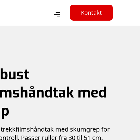
Kontakt
obust
ilmshåndtak med
ep
 strekkfilmshåndtak med skumgrep for
troll. Passer ruller fra 30 til 51 cm.