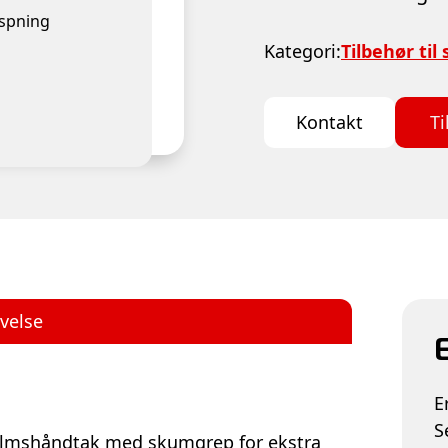
aspning
Kategori:
Tilbehør til
Kontakt
Ti
velse
E
E
S
filmshåndtak med skumgrep for ekstra