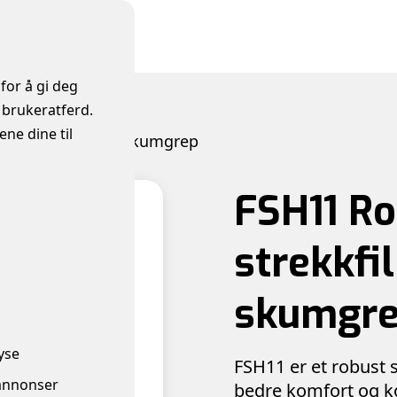
for å gi deg
 brukeratferd.
ne dine til
ilmshåndtak med skumgrep
FSH11 R
strekkf
skumgr
yse
FSH11 er et robust
annonser
bedre komfort og kon