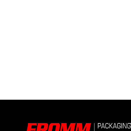
Topparksholder
For effektiv påføring av toppark ved
strekkfilming.
Les mer