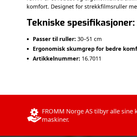
komfort. Designet for strekkfilmsruller 
Tekniske spesifikasjoner
Passer til ruller:
30–51 cm
Ergonomisk skumgrep for bedre komf
Artikkelnummer:
16.7011
FROMM Norge AS tilbyr alle sine 
maskiner.