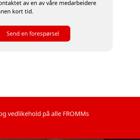
ontaktet av en av våre medarbeidere
nnen kort tid.
Send en forespørsel
n og vedlikehold på alle FROMMs