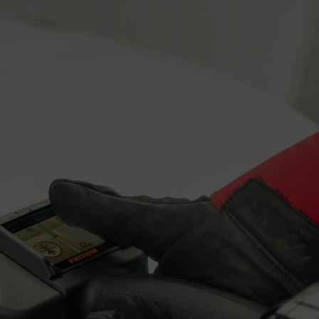
Produktnavn:
Kontaktinformasj
Din melding: