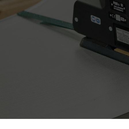
+47 32 24 17 70
post@fromm.no
PB: 532, 3414 Lierstranda