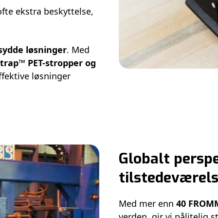
ofte ekstra beskyttelse,
sydde løsninger
. Med
trap™ PET-stropper og
ffektive løsninger
Globalt persp
tilstedeværel
Med mer enn
40 FROMM
verden, gir vi pålitelig 