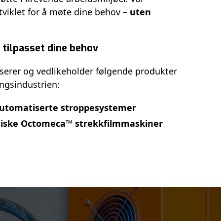
utviklet for å møte dine behov –
uten
 tilpasset dine behov
erer og vedlikeholder følgende produkter
ngsindustrien:
automatiserte stroppesystemer
tiske Octomeca™ strekkfilmmaskiner