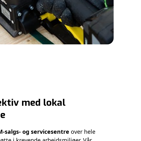
ektiv med lokal
se
-salgs- og servicesentre
over hele
støtte i krevende arbeidsmiljøer. Vår