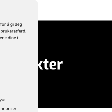
for å gi deg
 brukeratferd.
ne dine til
produkter
yse
annonser