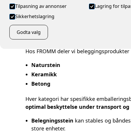
Tilpasning av annonser
Lagring for tilp
Sikkerhetslagring
Tiår med erfaring innen
Godta valg
beleggingsprodukter
Hos FROMM deler vi beleggingsprodukter i
Naturstein
Keramikk
Betong
Hver kategori har spesifikke emballeringsb
optimal beskyttelse under transport og
Belegningsstein
kan stables og båndes
store enheter.