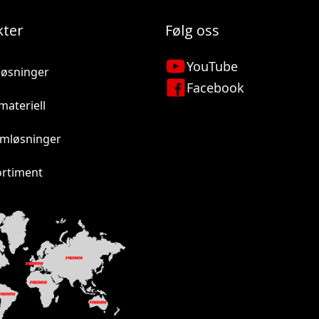
kter
Følg oss
YouTube
løsninger
Facebook
materiell
lmløsninger
ortiment