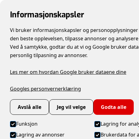
Informasjonskapsler
Vi bruker informasjonskapsler og personopplysninger 
den beste opplevelsen, tilpasse annonser og analysere
Ved å samtykke, godtar du at vi og Google bruker datae
Hjem
→
Industrier
→
Beleggningsprodukter
personlig tilpasning av annonser.
Beleggnings
Les mer om hvordan Google bruker dataene dine
Googles personvernerklæring
Avslå alle
Jeg vil velge
Godta alle
Se våre produkter
Kontakt oss
Funksjon
Lagring for anal
Lagring av annonser
Brukerdata for 