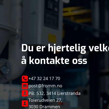
Du er hjertelig vel
å kontakte oss
+47 32 24 17 70
post@fromm.no
PB: 532, 3414 Lierstranda
Tolerudveien 27,
3030 Drammen