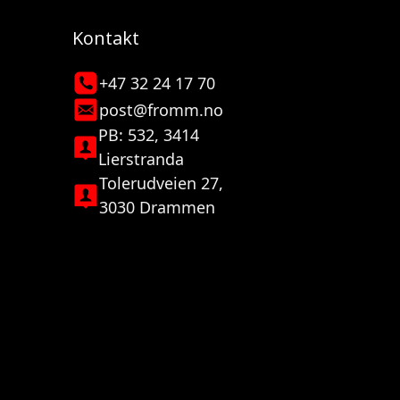
Kontakt
+47 32 24 17 70
post@fromm.no
PB: 532, 3414
Lierstranda
Tolerudveien 27,
3030 Drammen